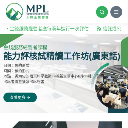
Skip
to
content
錢服務經營者應每兩年進行一次評估
信託或公司服務提供
經驗豐富的團隊
讓你更緊貼最新的合規監管要求
了解我們的服務
arrow_forward