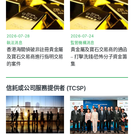
2026-07-28
2026-07-24
執法消息
監管機構消息
香港海關偵破非註冊貴金屬
貴金屬及寶石交易商的通函
及寶石交易商進行指明交易
– 打擊洗錢/恐怖分子資金籌
的案件
集
信託或公司服務提供者 (TCSP)