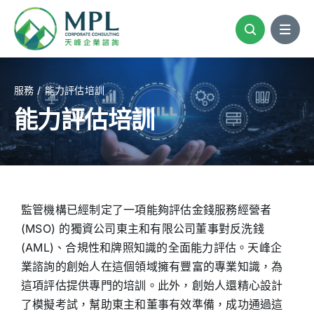
Skip
to
content
服務
能力評估培訓
能力評估培訓
監管機構已經制定了一項能夠評估金錢服務經營者
(MSO) 的獨資公司東主和有限公司董事對反洗錢
(AML)、合規性和牌照知識的全面能力評估。天峰企
業諮詢的創始人在這個領域擁有豐富的專業知識，為
這項評估提供專門的培訓。此外，創始人還精心設計
了模擬考試，幫助東主和董事有效準備，成功通過這