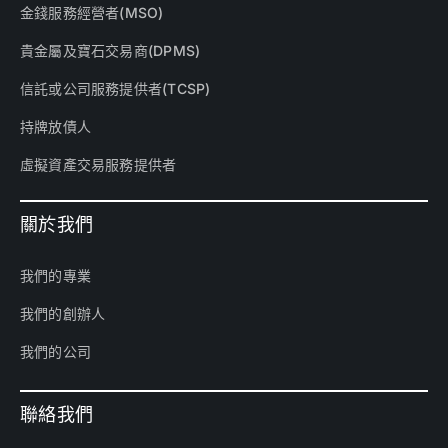
金錢服務經營者(MSO)
貴金屬及寶石交易商(DPMS)
信託或公司服務提供者(TCSP)
持牌放債人
虛擬資產交易服務提供者
關於我們
我們的專業
我們的創辦人
我們的公司
聯絡我們